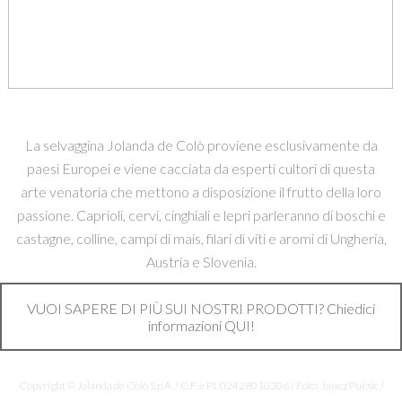
La selvaggina Jolanda de Colò proviene esclusivamente da
paesi Europei e viene cacciata da esperti cultori di questa
arte venatoria che mettono a disposizione il frutto della loro
passione. Caprioli, cervi, cinghiali e lepri parleranno di boschi e
castagne, colline, campi di mais, filari di viti e aromi di Ungheria,
Austria e Slovenia.
VUOI SAPERE DI PIÙ SUI NOSTRI PRODOTTI? Chiedici
informazioni QUI!
Copyright © Jolanda de Colò S.p.A. / C.F. e P.I. 02428010306 / Foto: Janez Puksic /