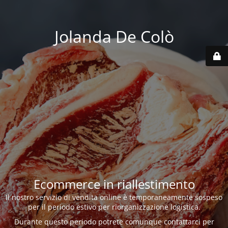
Jolanda De Colò
Ecommerce in riallestimento
Il nostro servizio di vendita online è temporaneamente sospeso
per il periodo estivo per riorganizzazione logistica.
Durante questo periodo potrete comunque contattarci per